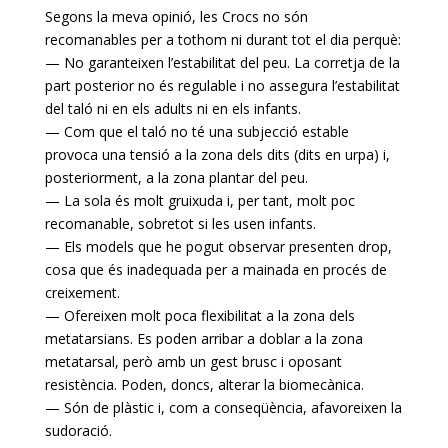
Segons la meva opinió, les Crocs no són
recomanables per a tothom ni durant tot el dia perquè:
— No garanteixen l’estabilitat del peu. La corretja de la
part posterior no és regulable i no assegura l’estabilitat
del taló ni en els adults ni en els infants.
— Com que el taló no té una subjecció estable
provoca una tensió a la zona dels dits (dits en urpa) i,
posteriorment, a la zona plantar del peu.
— La sola és molt gruixuda i, per tant, molt poc
recomanable, sobretot si les usen infants.
— Els models que he pogut observar presenten drop,
cosa que és inadequada per a mainada en procés de
creixement.
— Ofereixen molt poca flexibilitat a la zona dels
metatarsians. Es poden arribar a doblar a la zona
metatarsal, però amb un gest brusc i oposant
resistència. Poden, doncs, alterar la biomecànica.
— Són de plàstic i, com a conseqüència, afavoreixen la
sudoració.